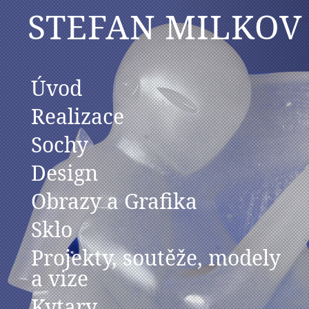
STEFAN MILKOV
Úvod
Realizace
Sochy
Design
Obrazy a Grafika
Sklo
Projekty, soutěže, modely
a vize
Kytary