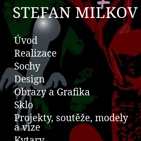
STEFAN MILKOV
Úvod
Realizace
Sochy
Design
Obrazy a Grafika
Sklo
Projekty, soutěže, modely
a vize
Kytary