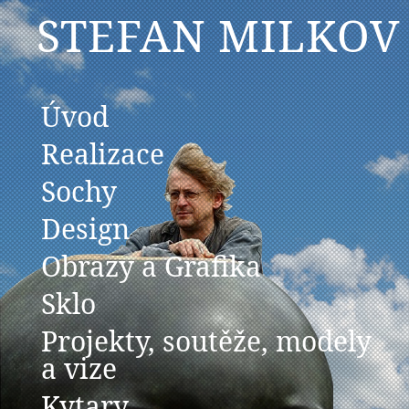
STEFAN MILKOV
Úvod
Realizace
Sochy
Design
Obrazy a Grafika
Sklo
Projekty, soutěže, modely
a vize
Kytary