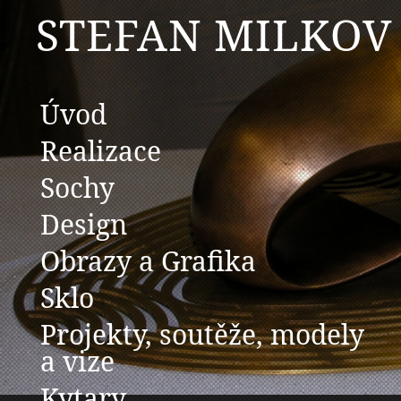
STEFAN MILKOV
Úvod
Realizace
Sochy
Design
Obrazy a Grafika
Sklo
Projekty, soutěže, modely
a vize
Kytary